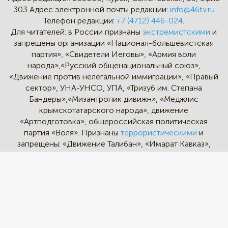
303
Адрес электронной почты редакции:
info@46tv.ru
Телефон редакции:
+7 (4712) 446-024
.
Для читателей: в России признаны
экстремистскими
и
запрещены организации «Национал-большевистская
партия», «Свидетели Иеговы», «Армия воли
народа»,«Русский общенациональный союз»,
«Движение против нелегальной иммиграции», «Правый
сектор», УНА-УНСО, УПА, «Тризуб им. Степана
Бандеры»,«Мизантропик дивижн», «Меджлис
крымскотатарского народа», движение
«Артподготовка», общероссийская политическая
партия «Воля». Признаны
террористическими
и
запрещены: «Движение Талибан», «Имарат Кавказ»,
«Исламское государство» (ИГ, ИГИЛ), Джебхад-ан-
Нусра, «АУМ Синрике», «Братья-мусульмане», «Аль-
Каида в странах исламского Магриба».
* - Instagram и Facebook - социальные сети и
мессенджеры, принадлежат корпорации Meta,
деятельность которых признана экстремистской на