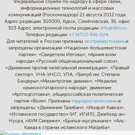
Федеральной службе по надзору в сфере связи,
информационных технологий и массовых
коммуникаций (Роскомнадзор) 21 августа 2012 года.
Адрес редакции:
305000, Курск, Семёновская, 36, офис
303
Адрес электронной почты редакции:
info@46tv.ru
Телефон редакции:
+7 (4712) 446-024
.
Для читателей: в России признаны
экстремистскими
и
запрещены организации «Национал-большевистская
партия», «Свидетели Иеговы», «Армия воли
народа»,«Русский общенациональный союз»,
«Движение против нелегальной иммиграции», «Правый
сектор», УНА-УНСО, УПА, «Тризуб им. Степана
Бандеры»,«Мизантропик дивижн», «Меджлис
крымскотатарского народа», движение
«Артподготовка», общероссийская политическая
партия «Воля». Признаны
террористическими
и
запрещены: «Движение Талибан», «Имарат Кавказ»,
«Исламское государство» (ИГ, ИГИЛ), Джебхад-ан-
Нусра, «АУМ Синрике», «Братья-мусульмане», «Аль-
Каида в странах исламского Магриба».