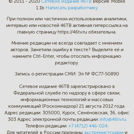
© 2011 - 2020
Сетевое издание 46ТВ
Версия:
Mobile
1.1b
Написать разработчику
При полном или частичном
использовании аналитики,
интервью
или новостей 46TB активная
гиперссылка на
главную страницу
https://46tv.ru обязательна.
Мнение редакции не всегда
совпадает с мнением
авторов.
Заметили ошибку в тексте?
Выделите её и
нажмите Ctrl-Enter,
чтобы отослать информацию
редактору.
Запись о регистрации СМИ:
Эл № ФС77-50890
Сетевое издание 46ТВ зарегистрировано в
Федеральной службе по надзору в сфере связи,
информационных технологий и массовых
коммуникаций (Роскомнадзор) 21 августа 2012 года.
Адрес редакции:
305000, Курск, Семёновская, 36, офис
303
Адрес электронной почты редакции:
info@46tv.ru
Телефон редакции:
+7 (4712) 446-024
.
Для читателей: в России признаны
экстремистскими
и