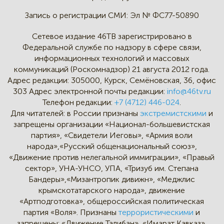
Запись о регистрации СМИ:
Эл № ФС77-50890
Сетевое издание 46ТВ зарегистрировано в
Федеральной службе по надзору в сфере связи,
информационных технологий и массовых
коммуникаций (Роскомнадзор) 21 августа 2012 года.
Адрес редакции:
305000, Курск, Семёновская, 36, офис
303
Адрес электронной почты редакции:
info@46tv.ru
Телефон редакции:
+7 (4712) 446-024
.
Для читателей: в России признаны
экстремистскими
и
запрещены организации «Национал-большевистская
партия», «Свидетели Иеговы», «Армия воли
народа»,«Русский общенациональный союз»,
«Движение против нелегальной иммиграции», «Правый
сектор», УНА-УНСО, УПА, «Тризуб им. Степана
Бандеры»,«Мизантропик дивижн», «Меджлис
крымскотатарского народа», движение
«Артподготовка», общероссийская политическая
партия «Воля». Признаны
террористическими
и
запрещены: «Движение Талибан», «Имарат Кавказ»,