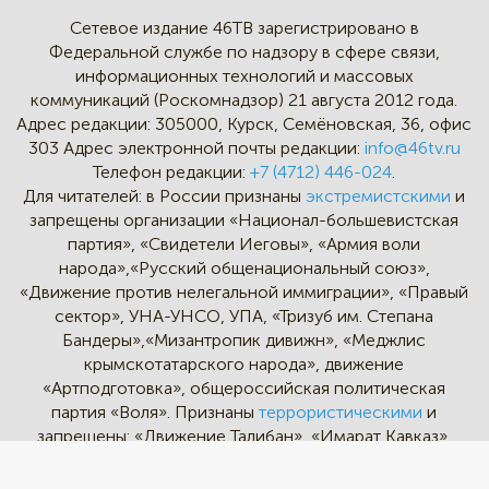
Сетевое издание 46ТВ зарегистрировано в
Федеральной службе по надзору в сфере связи,
информационных технологий и массовых
коммуникаций (Роскомнадзор) 21 августа 2012 года.
Адрес редакции:
305000, Курск, Семёновская, 36, офис
303
Адрес электронной почты редакции:
info@46tv.ru
Телефон редакции:
+7 (4712) 446-024
.
Для читателей: в России признаны
экстремистскими
и
запрещены организации «Национал-большевистская
партия», «Свидетели Иеговы», «Армия воли
народа»,«Русский общенациональный союз»,
«Движение против нелегальной иммиграции», «Правый
сектор», УНА-УНСО, УПА, «Тризуб им. Степана
Бандеры»,«Мизантропик дивижн», «Меджлис
крымскотатарского народа», движение
«Артподготовка», общероссийская политическая
партия «Воля». Признаны
террористическими
и
запрещены: «Движение Талибан», «Имарат Кавказ»,
«Исламское государство» (ИГ, ИГИЛ), Джебхад-ан-
Нусра, «АУМ Синрике», «Братья-мусульмане», «Аль-