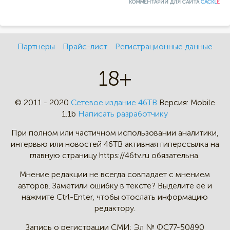
КОММЕНТАРИИ ДЛЯ САЙТА
CACKL
E
Партнеры
Прайс-лист
Регистрационные данные
18+
© 2011 - 2020
Сетевое издание 46ТВ
Версия:
Mobile
1.1b
Написать разработчику
При полном или частичном
использовании аналитики,
интервью
или новостей 46TB активная
гиперссылка на
главную страницу
https://46tv.ru обязательна.
Мнение редакции не всегда
совпадает с мнением
авторов.
Заметили ошибку в тексте?
Выделите её и
нажмите Ctrl-Enter,
чтобы отослать информацию
редактору.
Запись о регистрации СМИ:
Эл № ФС77-50890