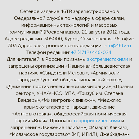
Сетевое издание 46ТВ зарегистрировано в
Федеральной службе по надзору в сфере связи,
информационных технологий и массовых
коммуникаций (Роскомнадзор) 21 августа 2012 года.
Адрес редакции:
305000, Курск, Семёновская, 36, офис
303
Адрес электронной почты редакции:
info@46tv.ru
Телефон редакции:
+7 (4712) 446-024
.
Для читателей: в России признаны
экстремистскими
и
запрещены организации «Национал-большевистская
партия», «Свидетели Иеговы», «Армия воли
народа»,«Русский общенациональный союз»,
«Движение против нелегальной иммиграции», «Правый
сектор», УНА-УНСО, УПА, «Тризуб им. Степана
Бандеры»,«Мизантропик дивижн», «Меджлис
крымскотатарского народа», движение
«Артподготовка», общероссийская политическая
партия «Воля». Признаны
террористическими
и
запрещены: «Движение Талибан», «Имарат Кавказ»,
«Исламское государство» (ИГ, ИГИЛ), Джебхад-ан-