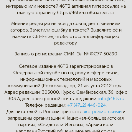
интервью
или новостей 46TB активная
гиперссылка на
главную страницу
https://46tv.ru обязательна.
Мнение редакции не всегда
совпадает с мнением
авторов.
Заметили ошибку в тексте?
Выделите её и
нажмите Ctrl-Enter,
чтобы отослать информацию
редактору.
Запись о регистрации СМИ:
Эл № ФС77-50890
Сетевое издание 46ТВ зарегистрировано в
Федеральной службе по надзору в сфере связи,
информационных технологий и массовых
коммуникаций (Роскомнадзор) 21 августа 2012 года.
Адрес редакции:
305000, Курск, Семёновская, 36, офис
303
Адрес электронной почты редакции:
info@46tv.ru
Телефон редакции:
+7 (4712) 446-024
.
Для читателей: в России признаны
экстремистскими
и
запрещены организации «Национал-большевистская
партия», «Свидетели Иеговы», «Армия воли
народа»,«Русский общенациональный союз»,