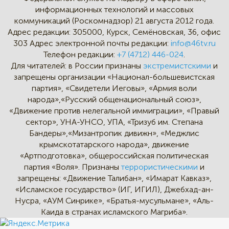
информационных технологий и массовых
коммуникаций (Роскомнадзор) 21 августа 2012 года.
Адрес редакции:
305000, Курск, Семёновская, 36, офис
303
Адрес электронной почты редакции:
info@46tv.ru
Телефон редакции:
+7 (4712) 446-024
.
Для читателей: в России признаны
экстремистскими
и
запрещены организации «Национал-большевистская
партия», «Свидетели Иеговы», «Армия воли
народа»,«Русский общенациональный союз»,
«Движение против нелегальной иммиграции», «Правый
сектор», УНА-УНСО, УПА, «Тризуб им. Степана
Бандеры»,«Мизантропик дивижн», «Меджлис
крымскотатарского народа», движение
«Артподготовка», общероссийская политическая
партия «Воля». Признаны
террористическими
и
запрещены: «Движение Талибан», «Имарат Кавказ»,
«Исламское государство» (ИГ, ИГИЛ), Джебхад-ан-
Нусра, «АУМ Синрике», «Братья-мусульмане», «Аль-
Каида в странах исламского Магриба».