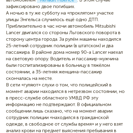
зафиксировано двое погибших.
А ночью в ту же субботу на «проклятом» участке
улицы Энгельса случилось ещё одно ДТП.
Приблизительно в час ночи автомобиль Mitsubishi
Lancer двигался со стороны Льговского поворота в
сторону центра города. За рулём машины находился
25-летний сотрудник полиции (в штатском) и два
пассажира. В районе дома номер 90-а Lancer наехал
на световую опору. Водитель и пассажир-мужчина
были госпитализированы в больницу в тяжёлом
состоянии, а 35-летняя женщина-пассажир
скончалась на месте.
В сети «гуляют» слухи о том, что полицейский в
момент аварии находился в нетрезвом состоянии, но
в пресс-службе областного УМВД РФ эту
информацию не подтверждают. В официальном
сообщении лишь сказано, что на момент аварии
сотрудник полиции «находился в гражданской
одежде, в свободное от службы время» и у него взят
анализ крови на предмет выяснения пребывания в