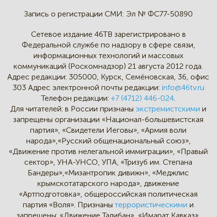
Запись о регистрации СМИ:
Эл № ФС77-50890
Сетевое издание 46ТВ зарегистрировано в
Федеральной службе по надзору в сфере связи,
информационных технологий и массовых
коммуникаций (Роскомнадзор) 21 августа 2012 года.
Адрес редакции:
305000, Курск, Семёновская, 36, офис
303
Адрес электронной почты редакции:
info@46tv.ru
Телефон редакции:
+7 (4712) 446-024
.
Для читателей: в России признаны
экстремистскими
и
запрещены организации «Национал-большевистская
партия», «Свидетели Иеговы», «Армия воли
народа»,«Русский общенациональный союз»,
«Движение против нелегальной иммиграции», «Правый
сектор», УНА-УНСО, УПА, «Тризуб им. Степана
Бандеры»,«Мизантропик дивижн», «Меджлис
крымскотатарского народа», движение
«Артподготовка», общероссийская политическая
партия «Воля». Признаны
террористическими
и
запрещены: «Движение Талибан», «Имарат Кавказ»,