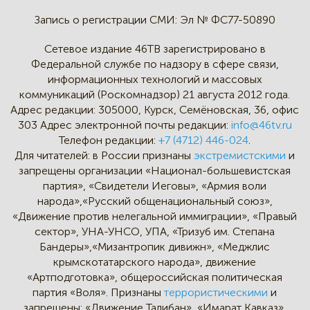
Запись о регистрации СМИ:
Эл № ФС77-50890
Сетевое издание 46ТВ зарегистрировано в
Федеральной службе по надзору в сфере связи,
информационных технологий и массовых
коммуникаций (Роскомнадзор) 21 августа 2012 года.
Адрес редакции:
305000, Курск, Семёновская, 36, офис
303
Адрес электронной почты редакции:
info@46tv.ru
Телефон редакции:
+7 (4712) 446-024
.
Для читателей: в России признаны
экстремистскими
и
запрещены организации «Национал-большевистская
партия», «Свидетели Иеговы», «Армия воли
народа»,«Русский общенациональный союз»,
«Движение против нелегальной иммиграции», «Правый
сектор», УНА-УНСО, УПА, «Тризуб им. Степана
Бандеры»,«Мизантропик дивижн», «Меджлис
крымскотатарского народа», движение
«Артподготовка», общероссийская политическая
партия «Воля». Признаны
террористическими
и
запрещены: «Движение Талибан», «Имарат Кавказ»,