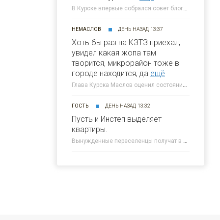
В Курске впервые собрался совет блогеров при главе города » 46ТВ Курское Интернет Телевидение
НЕМАСЛОВ
ДЕНЬ НАЗАД 13:37
Хоть бы раз на КЗТЗ приехал,
увидел какая жопа там
творится, микрорайон тоже в
городе находится, да
ещё
Глава Курска Маслов оценил состояние требующих благоустройства локаций » 46ТВ Курское Интернет Телевидение
ГОСТЬ
ДЕНЬ НАЗАД 13:32
Пусть и Инстеп выделяет
квартиры.
Вынужденные переселенцы получат в Курске около 300 квартир от КПД » 46ТВ Курское Интернет Телевидение