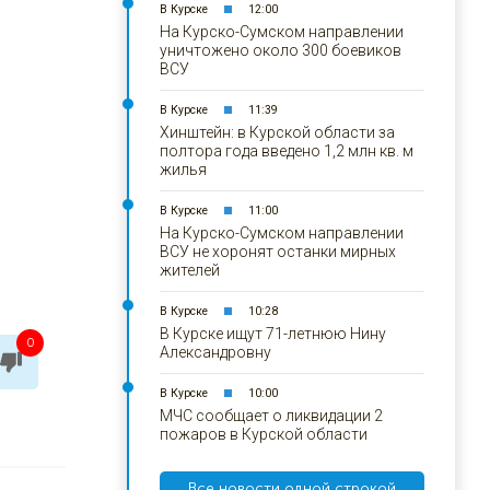
В Курске
12:00
На Курско-Сумском направлении
уничтожено около 300 боевиков
ВСУ
В Курске
11:39
Хинштейн: в Курской области за
полтора года введено 1,2 млн кв. м
жилья
В Курске
11:00
На Курско-Сумском направлении
ВСУ не хоронят останки мирных
жителей
В Курске
10:28
В Курске ищут 71-летнюю Нину
0
Александровну
В Курске
10:00
МЧС сообщает о ликвидации 2
пожаров в Курской области
Все новости одной строкой