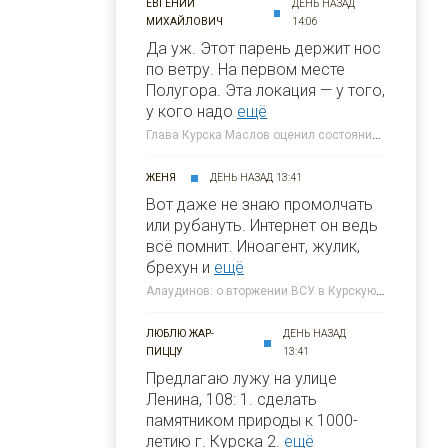
ЕВГЕНИЙ
ДЕНЬ НАЗАД
МИХАЙЛОВИЧ
14:06
Да уж. Этот парень держит нос
по ветру. На первом месте
Полугора. Этa локация — у того,
у кого надо
ещё
Глава Курска Маслов оценил состояние требующих благоустройства локаций » 46ТВ Курское Интернет Телевидение
ЖЕНЯ
ДЕНЬ НАЗАД 13:41
Вот даже не знаю промолчать
или рубануть. Интернет он ведь
всё помнит. Иноагент, жулик,
брехун и
ещё
Алаудинов: о вторжении ВСУ в Курскую область я узнал от гражданских людей » 46ТВ Курское Интернет Телевидение
ЛЮБЛЮ ЖАР-
ДЕНЬ НАЗАД
ПИЦЦУ
13:41
Предлагаю лужу на улице
Ленина, 108: 1. сделать
памятником природы к 1000-
летию г. Курска 2.
ещё