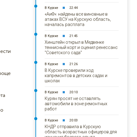
В Курске
22:44
«АиФ»: найдены все виновные в
атаках ВСУ на Курскую область,
началась расплата
В Курске
21:45
Хинштейн открыл в Медвенке
теннисный корт и оценил ренессанс
шести
"Советского сада"
В Курске
21:26
В Курске проверили ход
Проще
капремонтов в детских садах и
школах
В Курске
20:10
ета
Курян просят не оставлять
автомобили в зоне ремонтных
работ
по
В Курске
20:03
КНДР отправила в Курскую
область возрастных офицеров для