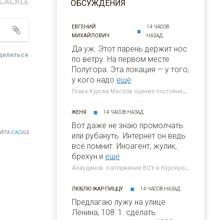
ОБСУЖДЕНИЯ
ЕВГЕНИЙ
14 ЧАСОВ
МИХАЙЛОВИЧ
НАЗАД
Да уж. Этот парень держит нос
делиться
по ветру. На первом месте
Полугора. Этa локация — у того,
у кого надо
ещё
Глава Курска Маслов оценил состояние требующих благоустройства локаций » 46ТВ Курское Интернет Телевидение
ЖЕНЯ
14 ЧАСОВ НАЗАД
Вот даже не знаю промолчать
АЙТА
CACKL
E
или рубануть. Интернет он ведь
всё помнит. Иноагент, жулик,
брехун и
ещё
Алаудинов: о вторжении ВСУ в Курскую область я узнал от гражданских людей » 46ТВ Курское Интернет Телевидение
ЛЮБЛЮ ЖАР-ПИЦЦУ
14 ЧАСОВ НАЗАД
Предлагаю лужу на улице
Ленина, 108: 1. сделать