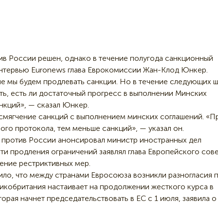
в России решен, однако в течение полугода санкционный
интервью Euronews глава Еврокомиссии Жан-Клод Юнкер.
е мы будем продлевать санкции. Но в течение следующих 
ь, есть ли достаточный прогресс в выполнении Минских
анкций», — сказал Юнкер.
 смягчение санкций с выполнением минских соглашений. «
го протокола, тем меньше санкций», — указал он.
 против России анонсировал министр иностранных дел
и продления ограничений заявлял глава Европейского сов
ление рестриктивных мер.
ило, что между странами Евросоюза возникли разногласия 
икобритания настаивает на продолжении жесткого курса в
орая начнет председательствовать в ЕС с 1 июля, заявила о