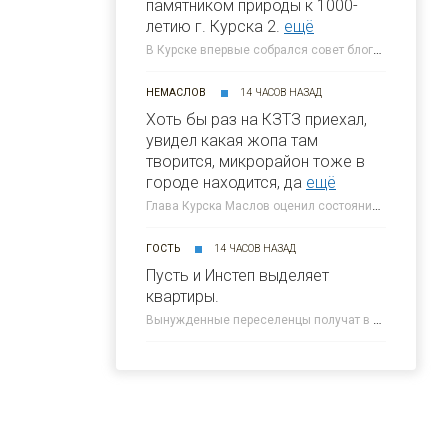
памятником природы к 1000-
летию г. Курска 2.
ещё
В Курске впервые собрался совет блогеров при главе города » 46ТВ Курское Интернет Телевидение
НЕМАСЛОВ
14 ЧАСОВ НАЗАД
Хоть бы раз на КЗТЗ приехал,
увидел какая жопа там
творится, микрорайон тоже в
городе находится, да
ещё
Глава Курска Маслов оценил состояние требующих благоустройства локаций » 46ТВ Курское Интернет Телевидение
ГОСТЬ
14 ЧАСОВ НАЗАД
Пусть и Инстеп выделяет
квартиры.
Вынужденные переселенцы получат в Курске около 300 квартир от КПД » 46ТВ Курское Интернет Телевидение