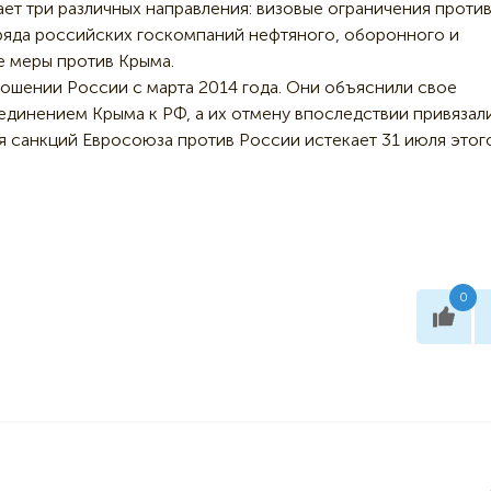
ет три различных направления: визовые ограничения проти
ряда российских госкомпаний нефтяного, оборонного и
е меры против Крыма.
ношении России с марта 2014 года. Они объяснили свое
единением Крыма к РФ, а их отмену впоследствии привязали
 санкций Евросоюза против России истекает 31 июля этог
0