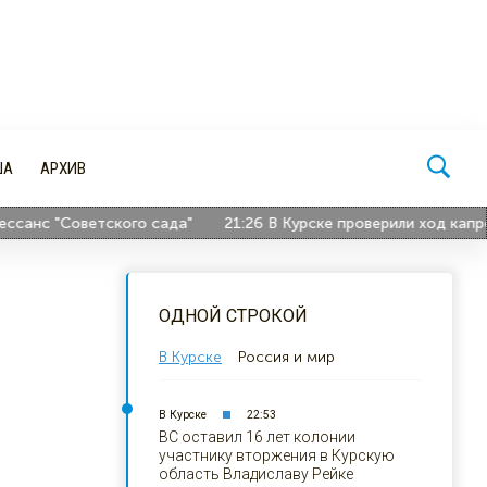
ША
АРХИВ
нс "Советского сада"
21:26
В Курске проверили ход капремон
ОДНОЙ СТРОКОЙ
В Курске
Россия и мир
В Курске
22:53
ВС оставил 16 лет колонии
участнику вторжения в Курскую
область Владиславу Рейке