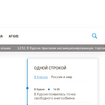
ША
АРХИВ
ек
12:51
В Курске пресекли несанкционированную торговлю п
ОДНОЙ СТРОКОЙ
В Курске
Россия и мир
В Курске
16:00
В Курске появилась точка
свободного книгообмена