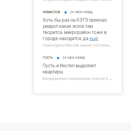
НЕМАСЛОВ
24 ЧАСА НАЗАД
Хоть бы раз на КЗТЗ приехал,
увидел какая жопа там
творится, микрорайон тоже в
городе находится, да
ещё
Глава Курска Маслов оценил состояние требующих благоустройства локаций » 46ТВ Курское Интернет Телевидение
ГОСТЬ
24 ЧАСА НАЗАД
Пусть и Инстеп выделяет
квартиры.
Вынужденные переселенцы получат в Курске около 300 квартир от КПД » 46ТВ Курское Интернет Телевидение