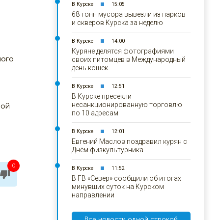
В Курске
15:05
68 тонн мусора вывезли из парков
и скверов Курска за неделю
В Курске
14:00
Куряне делятся фотографиями
ного
своих питомцев в Международный
день кошек
В Курске
12:51
В Курске пресекли
несанкционированную торговлю
ной
по 10 адресам
В Курске
12:01
Евгений Маслов поздравил курян с
Днём физкультурника
0
В Курске
11:52
В ГВ «Север» сообщили об итогах
минувших суток на Курском
направлении
Все новости одной строкой