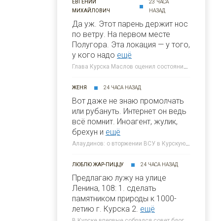
ЕВГЕНИЙ
23 ЧАСА
МИХАЙЛОВИЧ
НАЗАД
Да уж. Этот парень держит нос
по ветру. На первом месте
Полугора. Этa локация — у того,
у кого надо
ещё
Глава Курска Маслов оценил состояние требующих благоустройства локаций » 46ТВ Курское Интернет Телевидение
ЖЕНЯ
24 ЧАСА НАЗАД
Вот даже не знаю промолчать
или рубануть. Интернет он ведь
всё помнит. Иноагент, жулик,
брехун и
ещё
Алаудинов: о вторжении ВСУ в Курскую область я узнал от гражданских людей » 46ТВ Курское Интернет Телевидение
ЛЮБЛЮ ЖАР-ПИЦЦУ
24 ЧАСА НАЗАД
Предлагаю лужу на улице
Ленина, 108: 1. сделать
памятником природы к 1000-
летию г. Курска 2.
ещё
В Курске впервые собрался совет блогеров при главе города » 46ТВ Курское Интернет Телевидение