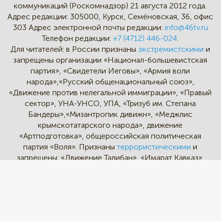
коммуникаций (Роскомнадзор) 21 августа 2012 года.
Адрес редакции:
305000, Курск, Семёновская, 36, офис
303
Адрес электронной почты редакции:
info@46tv.ru
Телефон редакции:
+7 (4712) 446-024
.
Для читателей: в России признаны
экстремистскими
и
запрещены организации «Национал-большевистская
партия», «Свидетели Иеговы», «Армия воли
народа»,«Русский общенациональный союз»,
«Движение против нелегальной иммиграции», «Правый
сектор», УНА-УНСО, УПА, «Тризуб им. Степана
Бандеры»,«Мизантропик дивижн», «Меджлис
крымскотатарского народа», движение
«Артподготовка», общероссийская политическая
партия «Воля». Признаны
террористическими
и
запрещены: «Движение Талибан», «Имарат Кавказ»,
«Исламское государство» (ИГ, ИГИЛ), Джебхад-ан-
Нусра, «АУМ Синрике», «Братья-мусульмане», «Аль-
Каида в странах исламского Магриба».
* - Instagram и Facebook - социальные сети и