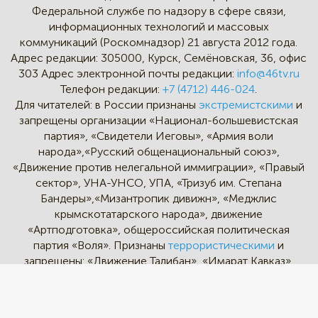
Федеральной службе по надзору в сфере связи,
информационных технологий и массовых
коммуникаций (Роскомнадзор) 21 августа 2012 года.
Адрес редакции:
305000, Курск, Семёновская, 36, офис
303
Адрес электронной почты редакции:
info@46tv.ru
Телефон редакции:
+7 (4712) 446-024
.
Для читателей: в России признаны
экстремистскими
и
запрещены организации «Национал-большевистская
партия», «Свидетели Иеговы», «Армия воли
народа»,«Русский общенациональный союз»,
«Движение против нелегальной иммиграции», «Правый
сектор», УНА-УНСО, УПА, «Тризуб им. Степана
Бандеры»,«Мизантропик дивижн», «Меджлис
крымскотатарского народа», движение
«Артподготовка», общероссийская политическая
партия «Воля». Признаны
террористическими
и
запрещены: «Движение Талибан», «Имарат Кавказ»,
«Исламское государство» (ИГ, ИГИЛ), Джебхад-ан-
Нусра, «АУМ Синрике», «Братья-мусульмане», «Аль-
Каида в странах исламского Магриба».