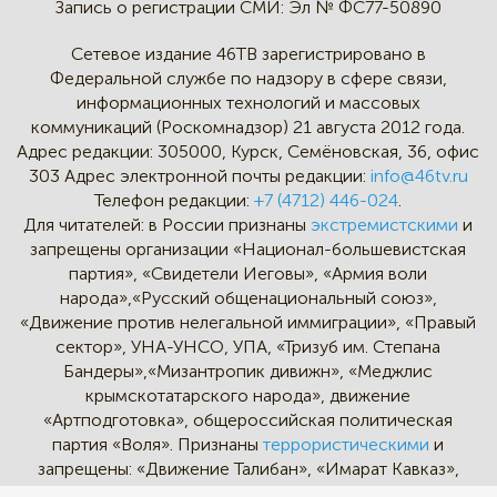
Запись о регистрации СМИ:
Эл № ФС77-50890
Сетевое издание 46ТВ зарегистрировано в
Федеральной службе по надзору в сфере связи,
информационных технологий и массовых
коммуникаций (Роскомнадзор) 21 августа 2012 года.
Адрес редакции:
305000, Курск, Семёновская, 36, офис
303
Адрес электронной почты редакции:
info@46tv.ru
Телефон редакции:
+7 (4712) 446-024
.
Для читателей: в России признаны
экстремистскими
и
запрещены организации «Национал-большевистская
партия», «Свидетели Иеговы», «Армия воли
народа»,«Русский общенациональный союз»,
«Движение против нелегальной иммиграции», «Правый
сектор», УНА-УНСО, УПА, «Тризуб им. Степана
Бандеры»,«Мизантропик дивижн», «Меджлис
крымскотатарского народа», движение
«Артподготовка», общероссийская политическая
партия «Воля». Признаны
террористическими
и
запрещены: «Движение Талибан», «Имарат Кавказ»,
«Исламское государство» (ИГ, ИГИЛ), Джебхад-ан-