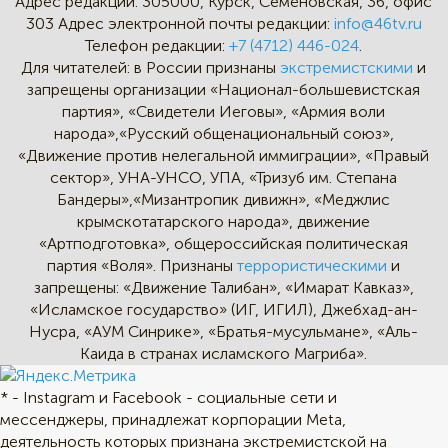
Адрес редакции:
305000, Курск, Семёновская, 36, офис
303
Адрес электронной почты редакции:
info@46tv.ru
Телефон редакции:
+7 (4712) 446-024
.
Для читателей: в России признаны
экстремистскими
и
запрещены организации «Национал-большевистская
партия», «Свидетели Иеговы», «Армия воли
народа»,«Русский общенациональный союз»,
«Движение против нелегальной иммиграции», «Правый
сектор», УНА-УНСО, УПА, «Тризуб им. Степана
Бандеры»,«Мизантропик дивижн», «Меджлис
крымскотатарского народа», движение
«Артподготовка», общероссийская политическая
партия «Воля». Признаны
террористическими
и
запрещены: «Движение Талибан», «Имарат Кавказ»,
«Исламское государство» (ИГ, ИГИЛ), Джебхад-ан-
Нусра, «АУМ Синрике», «Братья-мусульмане», «Аль-
Каида в странах исламского Магриба».
* - Instagram и Facebook - социальные сети и
мессенджеры, принадлежат корпорации Meta,
деятельность которых признана экстремистской на