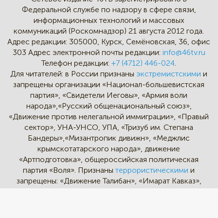
Федеральной службе по надзору в сфере связи,
информационных технологий и массовых
коммуникаций (Роскомнадзор) 21 августа 2012 года.
Адрес редакции:
305000, Курск, Семёновская, 36, офис
303
Адрес электронной почты редакции:
info@46tv.ru
Телефон редакции:
+7 (4712) 446-024
.
Для читателей: в России признаны
экстремистскими
и
запрещены организации «Национал-большевистская
партия», «Свидетели Иеговы», «Армия воли
народа»,«Русский общенациональный союз»,
«Движение против нелегальной иммиграции», «Правый
сектор», УНА-УНСО, УПА, «Тризуб им. Степана
Бандеры»,«Мизантропик дивижн», «Меджлис
крымскотатарского народа», движение
«Артподготовка», общероссийская политическая
партия «Воля». Признаны
террористическими
и
запрещены: «Движение Талибан», «Имарат Кавказ»,
«Исламское государство» (ИГ, ИГИЛ), Джебхад-ан-
Нусра, «АУМ Синрике», «Братья-мусульмане», «Аль-
Каида в странах исламского Магриба».