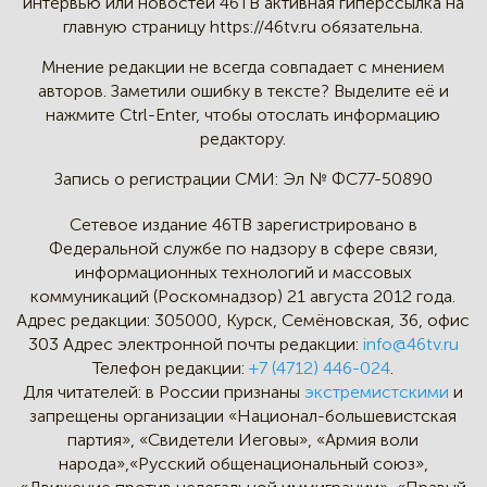
интервью
или новостей 46TB активная
гиперссылка на
главную страницу
https://46tv.ru обязательна.
Мнение редакции не всегда
совпадает с мнением
авторов.
Заметили ошибку в тексте?
Выделите её и
нажмите Ctrl-Enter,
чтобы отослать информацию
редактору.
Запись о регистрации СМИ:
Эл № ФС77-50890
Сетевое издание 46ТВ зарегистрировано в
Федеральной службе по надзору в сфере связи,
информационных технологий и массовых
коммуникаций (Роскомнадзор) 21 августа 2012 года.
Адрес редакции:
305000, Курск, Семёновская, 36, офис
303
Адрес электронной почты редакции:
info@46tv.ru
Телефон редакции:
+7 (4712) 446-024
.
Для читателей: в России признаны
экстремистскими
и
запрещены организации «Национал-большевистская
партия», «Свидетели Иеговы», «Армия воли
народа»,«Русский общенациональный союз»,