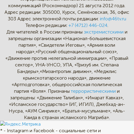
коммуникаций (Роскомнадзор) 21 августа 2012 года.
Адрес редакции:
305000, Курск, Семёновская, 36, офис
303
Адрес электронной почты редакции:
info@46tv.ru
Телефон редакции:
+7 (4712) 446-024
.
Для читателей: в России признаны
экстремистскими
и
запрещены организации «Национал-большевистская
партия», «Свидетели Иеговы», «Армия воли
народа»,«Русский общенациональный союз»,
«Движение против нелегальной иммиграции», «Правый
сектор», УНА-УНСО, УПА, «Тризуб им. Степана
Бандеры»,«Мизантропик дивижн», «Меджлис
крымскотатарского народа», движение
«Артподготовка», общероссийская политическая
партия «Воля». Признаны
террористическими
и
запрещены: «Движение Талибан», «Имарат Кавказ»,
«Исламское государство» (ИГ, ИГИЛ), Джебхад-ан-
Нусра, «АУМ Синрике», «Братья-мусульмане», «Аль-
Каида в странах исламского Магриба».
* - Instagram и Facebook - социальные сети и