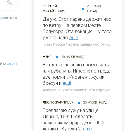
ЕВГЕНИЙ
20 ЧАСОВ
МИХАЙЛОВИЧ
НАЗАД
делиться
Да уж. Этот парень держит нос
по ветру. На первом месте
Полугора. Этa локация — у того,
у кого надо
ещё
Глава Курска Маслов оценил состояние требующих благоустройства локаций » 46ТВ Курское Интернет Телевидение
ЖЕНЯ
20 ЧАСОВ НАЗАД
Вот даже не знаю промолчать
АЙТА
CACKL
E
или рубануть. Интернет он ведь
всё помнит. Иноагент, жулик,
брехун и
ещё
Алаудинов: о вторжении ВСУ в Курскую область я узнал от гражданских людей » 46ТВ Курское Интернет Телевидение
ЛЮБЛЮ ЖАР-ПИЦЦУ
20 ЧАСОВ НАЗАД
Предлагаю лужу на улице
Ленина, 108: 1. сделать
памятником природы к 1000-
летию г. Курска 2.
ещё