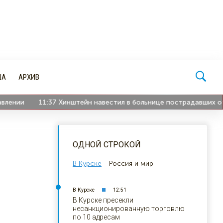
ША
АРХИВ
ии
11:37
Хинштейн навестил в больнице пострадавших от ата
ОДНОЙ СТРОКОЙ
В Курске
Россия и мир
В Курске
12:51
В Курске пресекли
несанкционированную торговлю
по 10 адресам