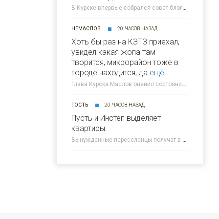
В Курске впервые собрался совет блогеров при главе города » 46ТВ Курское Интернет Телевидение
НЕМАСЛОВ
20 ЧАСОВ НАЗАД
Хоть бы раз на КЗТЗ приехал,
увидел какая жопа там
творится, микрорайон тоже в
городе находится, да
ещё
Глава Курска Маслов оценил состояние требующих благоустройства локаций » 46ТВ Курское Интернет Телевидение
ГОСТЬ
20 ЧАСОВ НАЗАД
Пусть и Инстеп выделяет
квартиры.
Вынужденные переселенцы получат в Курске около 300 квартир от КПД » 46ТВ Курское Интернет Телевидение