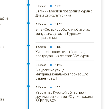
В Курске
12:01
Евгений Маслов поздравил курян с
Днём физкультурника
ию и
о
В Курске
11:52
В ГВ «Север» сообщили об итогах
минувших суток на Курском
направлении
аты
В Курске
11:37
Хинштейн навестил в больнице
пострадавших от атак ВСУ курян
В Курске
11:16
В Курске на улице
Интернациональной произошло
серьёзное ДТП
В Курске
10:01
Утром над Курской областью и
другими регионами РФ уничтожили
ом
83 БПЛА ВСУ