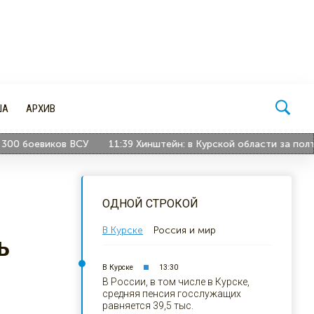
ША
АРХИВ
боевиков ВСУ
11:39
Хинштейн: в Курской области за полтора г
ОДНОЙ СТРОКОЙ
В Курске
Россия и мир
ь
В Курске
13:30
В России, в том числе в Курске,
средняя пенсия госслужащих
равняется 39,5 тыс.