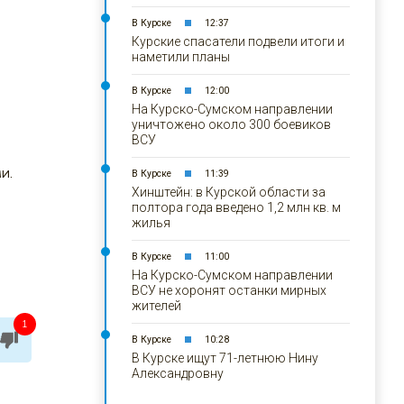
В Курске
12:37
Курские спасатели подвели итоги и
наметили планы
В Курске
12:00
На Курско-Сумском направлении
уничтожено около 300 боевиков
ВСУ
и.
В Курске
11:39
Хинштейн: в Курской области за
полтора года введено 1,2 млн кв. м
жилья
В Курске
11:00
На Курско-Сумском направлении
ВСУ не хоронят останки мирных
жителей
1
В Курске
10:28
В Курске ищут 71-летнюю Нину
Александровну