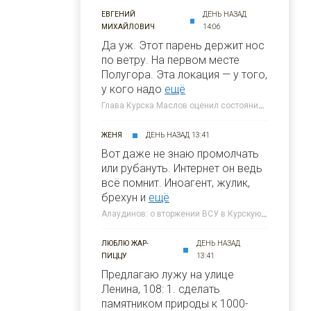
ЕВГЕНИЙ
ДЕНЬ НАЗАД
МИХАЙЛОВИЧ
14:06
Да уж. Этот парень держит нос
по ветру. На первом месте
Полугора. Этa локация — у того,
у кого надо
ещё
Глава Курска Маслов оценил состояние требующих благоустройства локаций » 46ТВ Курское Интернет Телевидение
ЖЕНЯ
ДЕНЬ НАЗАД 13:41
Вот даже не знаю промолчать
или рубануть. Интернет он ведь
всё помнит. Иноагент, жулик,
брехун и
ещё
Алаудинов: о вторжении ВСУ в Курскую область я узнал от гражданских людей » 46ТВ Курское Интернет Телевидение
ЛЮБЛЮ ЖАР-
ДЕНЬ НАЗАД
ПИЦЦУ
13:41
Предлагаю лужу на улице
Ленина, 108: 1. сделать
памятником природы к 1000-