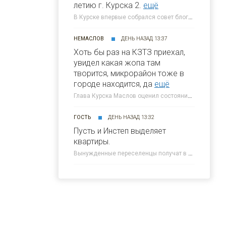
летию г. Курска 2.
ещё
В Курске впервые собрался совет блогеров при главе города » 46ТВ Курское Интернет Телевидение
НЕМАСЛОВ
ДЕНЬ НАЗАД 13:37
Хоть бы раз на КЗТЗ приехал,
увидел какая жопа там
творится, микрорайон тоже в
городе находится, да
ещё
Глава Курска Маслов оценил состояние требующих благоустройства локаций » 46ТВ Курское Интернет Телевидение
ГОСТЬ
ДЕНЬ НАЗАД 13:32
Пусть и Инстеп выделяет
квартиры.
Вынужденные переселенцы получат в Курске около 300 квартир от КПД » 46ТВ Курское Интернет Телевидение