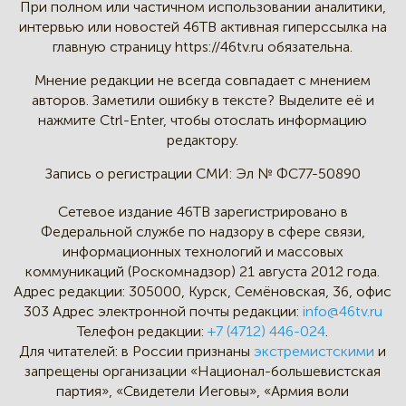
При полном или частичном
использовании аналитики,
интервью
или новостей 46TB активная
гиперссылка на
главную страницу
https://46tv.ru обязательна.
Мнение редакции не всегда
совпадает с мнением
авторов.
Заметили ошибку в тексте?
Выделите её и
нажмите Ctrl-Enter,
чтобы отослать информацию
редактору.
Запись о регистрации СМИ:
Эл № ФС77-50890
Сетевое издание 46ТВ зарегистрировано в
Федеральной службе по надзору в сфере связи,
информационных технологий и массовых
коммуникаций (Роскомнадзор) 21 августа 2012 года.
Адрес редакции:
305000, Курск, Семёновская, 36, офис
303
Адрес электронной почты редакции:
info@46tv.ru
Телефон редакции:
+7 (4712) 446-024
.
Для читателей: в России признаны
экстремистскими
и
запрещены организации «Национал-большевистская
партия», «Свидетели Иеговы», «Армия воли