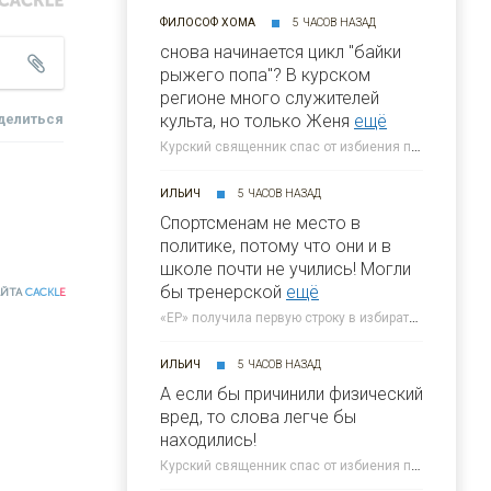
ФИЛОСОФ ХОМА
5 ЧАСОВ НАЗАД
снова начинается цикл "байки
рыжего попа"? В курском
регионе много служителей
делиться
культа, но только Женя
ещё
Курский священник спас от избиения переодетого бабушкой ВСУшника » 46ТВ Курское Интернет Телевидение
ИЛЬИЧ
5 ЧАСОВ НАЗАД
Спортсменам не место в
политике, потому что они и в
школе почти не учились! Могли
бы тренерской
ещё
АЙТА
CACKL
E
«ЕР» получила первую строку в избирательном бюллетене на выборах в Госдуму » 46ТВ Курское Интернет Телевидение
ИЛЬИЧ
5 ЧАСОВ НАЗАД
А если бы причинили физический
вред, то слова легче бы
находились!
Курский священник спас от избиения переодетого бабушкой ВСУшника » 46ТВ Курское Интернет Телевидение