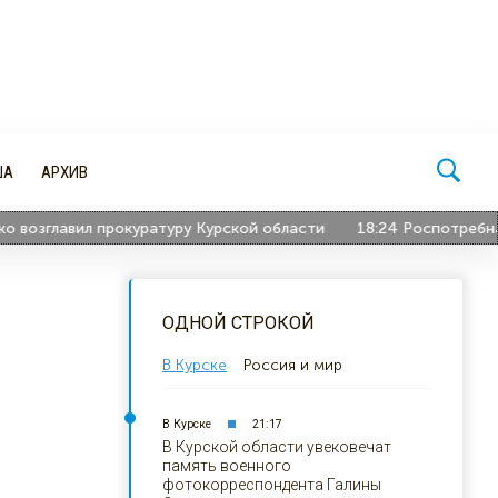
ША
АРХИВ
озглавил прокуратуру Курской области
18:24
Роспотребнадзор
ОДНОЙ СТРОКОЙ
В Курске
Россия и мир
В Курске
21:17
В Курской области увековечат
память военного
фотокорреспондента Галины