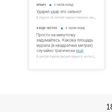
ИЛЬИЧ
5 ЧАСОВ НАЗАД
Ударил удар это сильно!
В Курске 25-летний парень показал, как нанес смертельный удар юноше » 46ТВ Курское Интернет Телевидение
Я БУДУ ЧЕСТНО
6 ЧАСОВ НАЗАД
Просто на минуточку
задумайтесь. Какова площадь
мурала (в квадратных метрах)
случайно трагически
ещё
В центре Курска рисуют мурал в честь погибшего 5-летнего Толи » 46ТВ Курское Интернет Телевидение
1