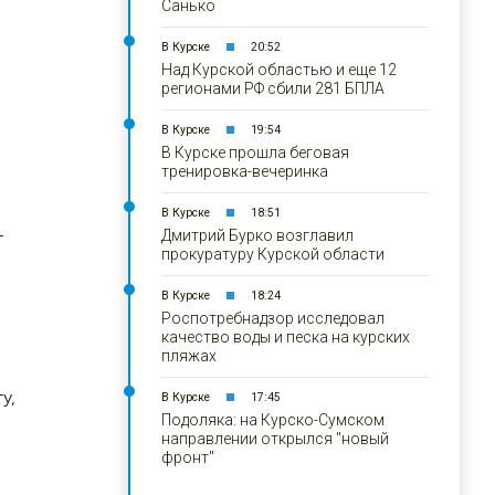
Санько
В Курске
20:52
Над Курской областью и еще 12
регионами РФ сбили 281 БПЛА
В Курске
19:54
В Курске прошла беговая
тренировка-вечеринка
В Курске
18:51
Дмитрий Бурко возглавил
т
прокуратуру Курской области
В Курске
18:24
Роспотребнадзор исследовал
качество воды и песка на курских
пляжах
у,
В Курске
17:45
Подоляка: на Курско-Сумском
направлении открылся "новый
фронт"