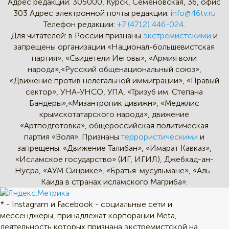
Адрес редакции:
305000, Курск, Семёновская, 36, офис
303
Адрес электронной почты редакции:
info@46tv.ru
Телефон редакции:
+7 (4712) 446-024
.
Для читателей: в России признаны
экстремистскими
и
запрещены организации «Национал-большевистская
партия», «Свидетели Иеговы», «Армия воли
народа»,«Русский общенациональный союз»,
«Движение против нелегальной иммиграции», «Правый
сектор», УНА-УНСО, УПА, «Тризуб им. Степана
Бандеры»,«Мизантропик дивижн», «Меджлис
крымскотатарского народа», движение
«Артподготовка», общероссийская политическая
партия «Воля». Признаны
террористическими
и
запрещены: «Движение Талибан», «Имарат Кавказ»,
«Исламское государство» (ИГ, ИГИЛ), Джебхад-ан-
Нусра, «АУМ Синрике», «Братья-мусульмане», «Аль-
Каида в странах исламского Магриба».
* - Instagram и Facebook - социальные сети и
мессенджеры, принадлежат корпорации Meta,
деятельность которых признана экстремистской на