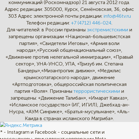
коммуникаций (Роскомнадзор) 21 августа 2012 года.
Адрес редакции:
305000, Курск, Семёновская, 36, офис
303
Адрес электронной почты редакции:
info@46tv.ru
Телефон редакции:
+7 (4712) 446-024
.
Для читателей: в России признаны
экстремистскими
и
запрещены организации «Национал-большевистская
партия», «Свидетели Иеговы», «Армия воли
народа»,«Русский общенациональный союз»,
«Движение против нелегальной иммиграции», «Правый
сектор», УНА-УНСО, УПА, «Тризуб им. Степана
Бандеры»,«Мизантропик дивижн», «Меджлис
крымскотатарского народа», движение
«Артподготовка», общероссийская политическая
партия «Воля». Признаны
террористическими
и
запрещены: «Движение Талибан», «Имарат Кавказ»,
«Исламское государство» (ИГ, ИГИЛ), Джебхад-ан-
Нусра, «АУМ Синрике», «Братья-мусульмане», «Аль-
Каида в странах исламского Магриба».
* - Instagram и Facebook - социальные сети и
мессенджеры, принадлежат корпорации Meta,