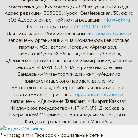
коммуникаций (Роскомнадзор) 21 августа 2012 года.
Адрес редакции:
305000, Курск, Семёновская, 36, офис
303
Адрес электронной почты редакции:
info@46tv.ru
Телефон редакции:
+7 (4712) 446-024
.
Для читателей: в России признаны
экстремистскими
и
запрещены организации «Национал-большевистская
партия», «Свидетели Иеговы», «Армия воли
народа»,«Русский общенациональный союз»,
«Движение против нелегальной иммиграции», «Правый
сектор», УНА-УНСО, УПА, «Тризуб им. Степана
Бандеры»,«Мизантропик дивижн», «Меджлис
крымскотатарского народа», движение
«Артподготовка», общероссийская политическая
партия «Воля». Признаны
террористическими
и
запрещены: «Движение Талибан», «Имарат Кавказ»,
«Исламское государство» (ИГ, ИГИЛ), Джебхад-ан-
Нусра, «АУМ Синрике», «Братья-мусульмане», «Аль-
Каида в странах исламского Магриба».
* - Instagram и Facebook - социальные сети и