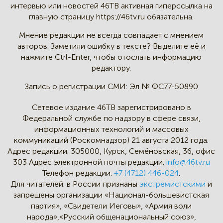
интервью
или новостей 46TB активная
гиперссылка на
главную страницу
https://46tv.ru обязательна.
Мнение редакции не всегда
совпадает с мнением
авторов.
Заметили ошибку в тексте?
Выделите её и
нажмите Ctrl-Enter,
чтобы отослать информацию
редактору.
Запись о регистрации СМИ:
Эл № ФС77-50890
Сетевое издание 46ТВ зарегистрировано в
Федеральной службе по надзору в сфере связи,
информационных технологий и массовых
коммуникаций (Роскомнадзор) 21 августа 2012 года.
Адрес редакции:
305000, Курск, Семёновская, 36, офис
303
Адрес электронной почты редакции:
info@46tv.ru
Телефон редакции:
+7 (4712) 446-024
.
Для читателей: в России признаны
экстремистскими
и
запрещены организации «Национал-большевистская
партия», «Свидетели Иеговы», «Армия воли
народа»,«Русский общенациональный союз»,