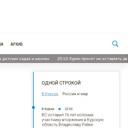
ША
АРХИВ
ских садах и школах
20:10
Курян просят не оставлять автомо
ОДНОЙ СТРОКОЙ
В Курске
Россия и мир
В Курске
22:53
ВС оставил 16 лет колонии
участнику вторжения в Курскую
область Владиславу Рейке