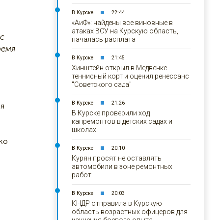
В Курске
22:44
«АиФ»: найдены все виновные в
атаках ВСУ на Курскую область,
 с
началась расплата
ремя
В Курске
21:45
Хинштейн открыл в Медвенке
теннисный корт и оценил ренессанс
"Советского сада"
В Курске
21:26
ся
В Курске проверили ход
капремонтов в детских садах и
школах
ко
В Курске
20:10
Курян просят не оставлять
автомобили в зоне ремонтных
работ
В Курске
20:03
КНДР отправила в Курскую
область возрастных офицеров для