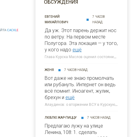
ОБСУЖДЕНИЯ
ЕВГЕНИЙ
7 ЧАСОВ
МИХАЙЛОВИЧ
НАЗАД
Да уж. Этот парень держит нос
АЙТА
CACKL
E
по ветру. На первом месте
Полугора. Этa локация — у того,
у кого надо
ещё
Глава Курска Маслов оценил состояние требующих благоустройства локаций » 46ТВ Курское Интернет Телевидение
ЖЕНЯ
7 ЧАСОВ НАЗАД
Вот даже не знаю промолчать
или рубануть. Интернет он ведь
всё помнит. Иноагент, жулик,
брехун и
ещё
Алаудинов: о вторжении ВСУ в Курскую область я узнал от гражданских людей » 46ТВ Курское Интернет Телевидение
ЛЮБЛЮ ЖАР-ПИЦЦУ
7 ЧАСОВ НАЗАД
Предлагаю лужу на улице
Ленина, 108: 1. сделать