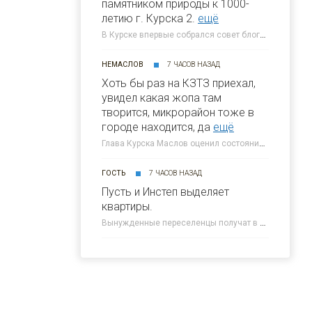
памятником природы к 1000-
летию г. Курска 2.
ещё
В Курске впервые собрался совет блогеров при главе города » 46ТВ Курское Интернет Телевидение
НЕМАСЛОВ
7 ЧАСОВ НАЗАД
Хоть бы раз на КЗТЗ приехал,
увидел какая жопа там
творится, микрорайон тоже в
городе находится, да
ещё
Глава Курска Маслов оценил состояние требующих благоустройства локаций » 46ТВ Курское Интернет Телевидение
ГОСТЬ
7 ЧАСОВ НАЗАД
Пусть и Инстеп выделяет
квартиры.
Вынужденные переселенцы получат в Курске около 300 квартир от КПД » 46ТВ Курское Интернет Телевидение