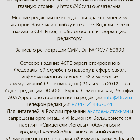
главную страницу
https://46tv.ru обязательна.
Мнение редакции не всегда
совпадает с мнением
авторов.
Заметили ошибку в тексте?
Выделите её и
нажмите Ctrl-Enter,
чтобы отослать информацию
редактору.
Запись о регистрации СМИ:
Эл № ФС77-50890
Сетевое издание 46ТВ зарегистрировано в
Федеральной службе по надзору в сфере связи,
информационных технологий и массовых
коммуникаций (Роскомнадзор) 21 августа 2012 года.
Адрес редакции:
305000, Курск, Семёновская, 36, офис
303
Адрес электронной почты редакции:
info@46tv.ru
Телефон редакции:
+7 (4712) 446-024
.
Для читателей: в России признаны
экстремистскими
и
запрещены организации «Национал-большевистская
партия», «Свидетели Иеговы», «Армия воли
народа»,«Русский общенациональный союз»,
«Движение против нелегальной иммиграции», «Правый