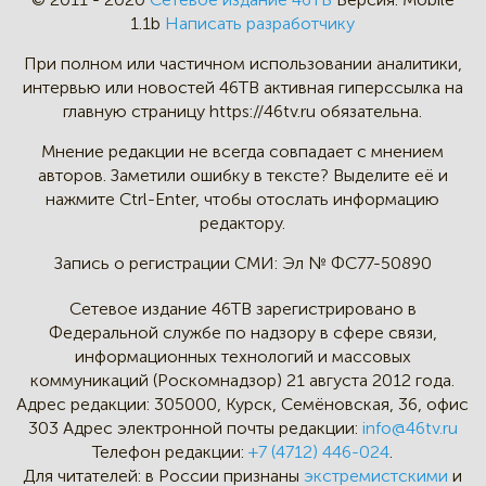
1.1b
Написать разработчику
При полном или частичном
использовании аналитики,
интервью
или новостей 46TB активная
гиперссылка на
главную страницу
https://46tv.ru обязательна.
Мнение редакции не всегда
совпадает с мнением
авторов.
Заметили ошибку в тексте?
Выделите её и
нажмите Ctrl-Enter,
чтобы отослать информацию
редактору.
Запись о регистрации СМИ:
Эл № ФС77-50890
Сетевое издание 46ТВ зарегистрировано в
Федеральной службе по надзору в сфере связи,
информационных технологий и массовых
коммуникаций (Роскомнадзор) 21 августа 2012 года.
Адрес редакции:
305000, Курск, Семёновская, 36, офис
303
Адрес электронной почты редакции:
info@46tv.ru
Телефон редакции:
+7 (4712) 446-024
.
Для читателей: в России признаны
экстремистскими
и