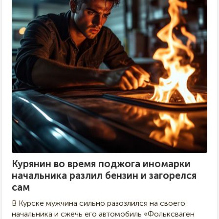
Курянин во время поджога иномарки
начальника разлил бензин и загорелся
сам
В Курске мужчина сильно разозлился на своего
начальника и сжечь его автомобиль «Фольксваген