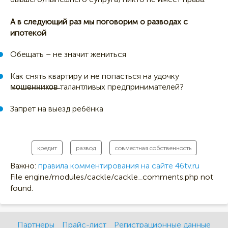
А в следующий раз мы поговорим о разводах с
ипотекой
Обещать – не значит жениться
Как снять квартиру и не попасться на удочку
м̶̶̶̶о̶̶̶̶ш̶̶̶̶е̶̶̶̶н̶̶̶̶н̶̶̶̶и̶̶̶̶к̶̶̶̶о̶̶̶̶в̶̶̶̶ талантливых предпринимателей?
Запрет на выезд ребёнка
кредит
развод
совместная собственность
Важно:
правила комментирования на сайте 46tv.ru
File engine/modules/cackle/cackle_comments.php not
found.
Партнеры
Прайс-лист
Регистрационные данные