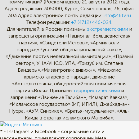
коммуникаций (Роскомнадзор) 21 августа 2012 года.
Адрес редакции:
305000, Курск, Семёновская, 36, офис
303
Адрес электронной почты редакции:
info@46tv.ru
Телефон редакции:
+7 (4712) 446-024
.
Для читателей: в России признаны
экстремистскими
и
запрещены организации «Национал-большевистская
партия», «Свидетели Иеговы», «Армия воли
народа»,«Русский общенациональный союз»,
«Движение против нелегальной иммиграции», «Правый
сектор», УНА-УНСО, УПА, «Тризуб им. Степана
Бандеры»,«Мизантропик дивижн», «Меджлис
крымскотатарского народа», движение
«Артподготовка», общероссийская политическая
партия «Воля». Признаны
террористическими
и
запрещены: «Движение Талибан», «Имарат Кавказ»,
«Исламское государство» (ИГ, ИГИЛ), Джебхад-ан-
Нусра, «АУМ Синрике», «Братья-мусульмане», «Аль-
Каида в странах исламского Магриба».
* - Instagram и Facebook - социальные сети и
мессенджеры, принадлежат корпорации Meta,