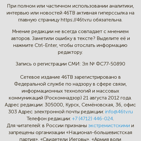
При полном или частичном
использовании аналитики,
интервью
или новостей 46TB активная
гиперссылка на
главную страницу
https://46tv.ru обязательна.
Мнение редакции не всегда
совпадает с мнением
авторов.
Заметили ошибку в тексте?
Выделите её и
нажмите Ctrl-Enter,
чтобы отослать информацию
редактору.
Запись о регистрации СМИ:
Эл № ФС77-50890
Сетевое издание 46ТВ зарегистрировано в
Федеральной службе по надзору в сфере связи,
информационных технологий и массовых
коммуникаций (Роскомнадзор) 21 августа 2012 года.
Адрес редакции:
305000, Курск, Семёновская, 36, офис
303
Адрес электронной почты редакции:
info@46tv.ru
Телефон редакции:
+7 (4712) 446-024
.
Для читателей: в России признаны
экстремистскими
и
запрещены организации «Национал-большевистская
партия», «Свидетели Иеговы», «Армия воли