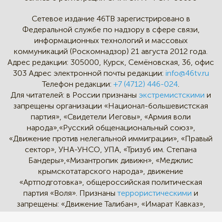
Сетевое издание 46ТВ зарегистрировано в
Федеральной службе по надзору в сфере связи,
информационных технологий и массовых
коммуникаций (Роскомнадзор) 21 августа 2012 года.
Адрес редакции:
305000, Курск, Семёновская, 36, офис
303
Адрес электронной почты редакции:
info@46tv.ru
Телефон редакции:
+7 (4712) 446-024
.
Для читателей: в России признаны
экстремистскими
и
запрещены организации «Национал-большевистская
партия», «Свидетели Иеговы», «Армия воли
народа»,«Русский общенациональный союз»,
«Движение против нелегальной иммиграции», «Правый
сектор», УНА-УНСО, УПА, «Тризуб им. Степана
Бандеры»,«Мизантропик дивижн», «Меджлис
крымскотатарского народа», движение
«Артподготовка», общероссийская политическая
партия «Воля». Признаны
террористическими
и
запрещены: «Движение Талибан», «Имарат Кавказ»,
«Исламское государство» (ИГ, ИГИЛ), Джебхад-ан-