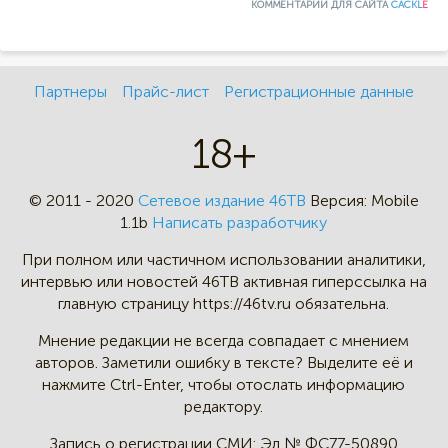
КОММЕНТАРИИ ДЛЯ САЙТА
CACKL
E
Партнеры
Прайс-лист
Регистрационные данные
18+
© 2011 - 2020
Сетевое издание 46ТВ
Версия:
Mobile
1.1b
Написать разработчику
При полном или частичном
использовании аналитики,
интервью
или новостей 46TB активная
гиперссылка на
главную страницу
https://46tv.ru обязательна.
Мнение редакции не всегда
совпадает с мнением
авторов.
Заметили ошибку в тексте?
Выделите её и
нажмите Ctrl-Enter,
чтобы отослать информацию
редактору.
Запись о регистрации СМИ:
Эл № ФС77-50890