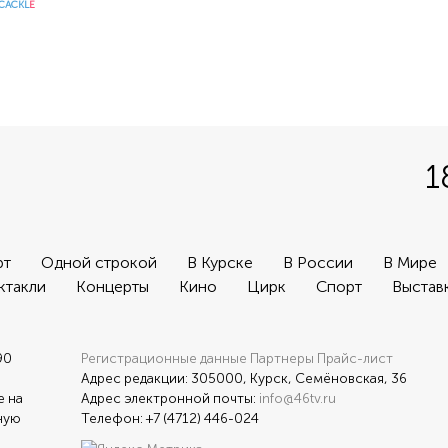
CACKL
E
1
рт
Одной строкой
В Курске
В России
В Мире
ктакли
Концерты
Кино
Цирк
Спорт
Выстав
90
Регистрационные данные
Партнеры
Прайс-лист
Адрес редакции: 305000, Курск, Семёновская, 36
е на
Адрес электронной почты:
info@46tv.ru
ную
Телефон: +7 (4712) 446-024