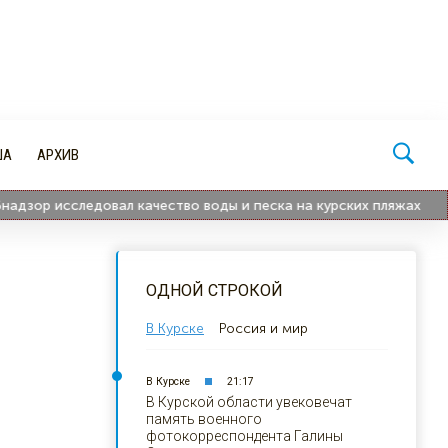
ША
АРХИВ
р исследовал качество воды и песка на курских пляжах
17:4
ОДНОЙ СТРОКОЙ
В Курске
Россия и мир
В Курске
21:17
В Курской области увековечат
память военного
фотокорреспондента Галины