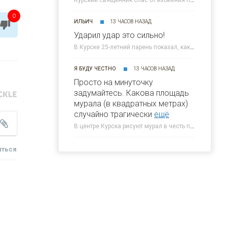
0
ИЛЬИЧ
13 ЧАСОВ НАЗАД
Ударил удар это сильно!
В Курске 25-летний парень показал, как нанес смертельный удар юноше » 46ТВ Курское Интернет Телевидение
Я БУДУ ЧЕСТНО
13 ЧАСОВ НАЗАД
Просто на минуточку
задумайтесь. Какова площадь
мурала (в квадратных метрах)
случайно трагически
ещё
В центре Курска рисуют мурал в честь погибшего 5-летнего Толи » 46ТВ Курское Интернет Телевидение
иться