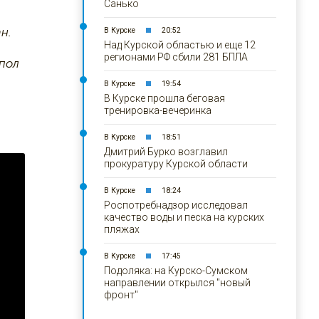
Санько
н.
В Курске
20:52
Над Курской областью и еще 12
регионами РФ сбили 281 БПЛА
 пол
В Курске
19:54
В Курске прошла беговая
тренировка-вечеринка
В Курске
18:51
Дмитрий Бурко возглавил
прокуратуру Курской области
В Курске
18:24
Роспотребнадзор исследовал
качество воды и песка на курских
пляжах
В Курске
17:45
Подоляка: на Курско-Сумском
направлении открылся "новый
фронт"