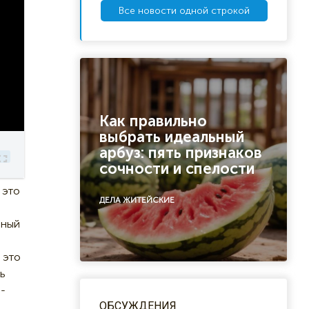
Все новости одной строкой
Как правильно
выбрать идеальный
арбуз: пять признаков
сочности и спелости
 это
ДЕЛА ЖИТЕЙСКИЕ
нный
 это
ь
а-
ОБСУЖДЕНИЯ