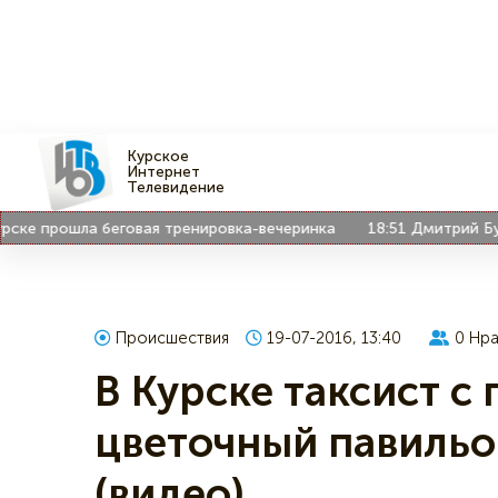
Курское
Интернет
Телевидение
 прошла беговая тренировка-вечеринка
18:51
Дмитрий Бурко 
Происшествия
19-07-2016, 13:40
0
Нра
В Курске таксист с
цветочный павильо
(видео)