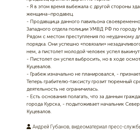
- Я в этом время выбежала с другой стороны зда
женщина–продавец.
- Продавщица данного павильона своевременно 
Западного отдела полиции УМВД РФ по городу К
Рядом с местом преступления по неудачному дл
порядка. Они успешно «повязали» незадачливог
нем, а пистолет молодой человек успел выкинут
- Пистолет он успел выбросить, но в ходе осмо
Куцевалов.
- Грабеж изначально не планировался, - призна
Теперь грабителю-таксисту грозит тюремный ср
деятельность не ограничилась.
- Есть основания полагать, что за данным граж
города Курска, - подытоживает начальник Севе
Куцевалов.
Андрей Губанов, видеоматериал пресс-служ