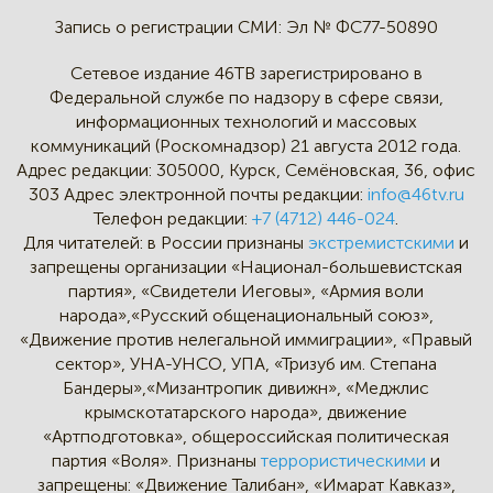
Запись о регистрации СМИ:
Эл № ФС77-50890
Сетевое издание 46ТВ зарегистрировано в
Федеральной службе по надзору в сфере связи,
информационных технологий и массовых
коммуникаций (Роскомнадзор) 21 августа 2012 года.
Адрес редакции:
305000, Курск, Семёновская, 36, офис
303
Адрес электронной почты редакции:
info@46tv.ru
Телефон редакции:
+7 (4712) 446-024
.
Для читателей: в России признаны
экстремистскими
и
запрещены организации «Национал-большевистская
партия», «Свидетели Иеговы», «Армия воли
народа»,«Русский общенациональный союз»,
«Движение против нелегальной иммиграции», «Правый
сектор», УНА-УНСО, УПА, «Тризуб им. Степана
Бандеры»,«Мизантропик дивижн», «Меджлис
крымскотатарского народа», движение
«Артподготовка», общероссийская политическая
партия «Воля». Признаны
террористическими
и
запрещены: «Движение Талибан», «Имарат Кавказ»,