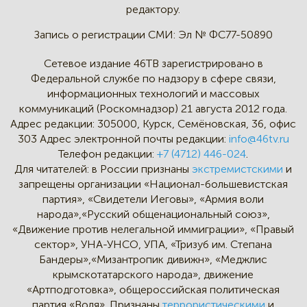
редактору.
Запись о регистрации СМИ:
Эл № ФС77-50890
Сетевое издание 46ТВ зарегистрировано в
Федеральной службе по надзору в сфере связи,
информационных технологий и массовых
коммуникаций (Роскомнадзор) 21 августа 2012 года.
Адрес редакции:
305000, Курск, Семёновская, 36, офис
303
Адрес электронной почты редакции:
info@46tv.ru
Телефон редакции:
+7 (4712) 446-024
.
Для читателей: в России признаны
экстремистскими
и
запрещены организации «Национал-большевистская
партия», «Свидетели Иеговы», «Армия воли
народа»,«Русский общенациональный союз»,
«Движение против нелегальной иммиграции», «Правый
сектор», УНА-УНСО, УПА, «Тризуб им. Степана
Бандеры»,«Мизантропик дивижн», «Меджлис
крымскотатарского народа», движение
«Артподготовка», общероссийская политическая
партия «Воля». Признаны
террористическими
и