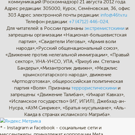
коммуникаций (Роскомнадзор) 21 августа 2012 года.
Адрес редакции:
305000, Курск, Семёновская, 36, офис
303
Адрес электронной почты редакции:
info@46tv.ru
Телефон редакции:
+7 (4712) 446-024
.
Для читателей: в России признаны
экстремистскими
и
запрещены организации «Национал-большевистская
партия», «Свидетели Иеговы», «Армия воли
народа»,«Русский общенациональный союз»,
«Движение против нелегальной иммиграции», «Правый
сектор», УНА-УНСО, УПА, «Тризуб им. Степана
Бандеры»,«Мизантропик дивижн», «Меджлис
крымскотатарского народа», движение
«Артподготовка», общероссийская политическая
партия «Воля». Признаны
террористическими
и
запрещены: «Движение Талибан», «Имарат Кавказ»,
«Исламское государство» (ИГ, ИГИЛ), Джебхад-ан-
Нусра, «АУМ Синрике», «Братья-мусульмане», «Аль-
Каида в странах исламского Магриба».
* - Instagram и Facebook - социальные сети и
мессенджеры, принадлежат корпорации Meta,