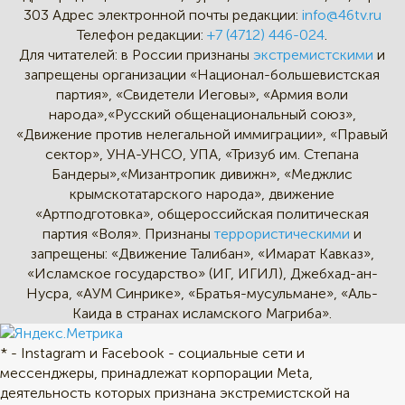
303
Адрес электронной почты редакции:
info@46tv.ru
Телефон редакции:
+7 (4712) 446-024
.
Для читателей: в России признаны
экстремистскими
и
запрещены организации «Национал-большевистская
партия», «Свидетели Иеговы», «Армия воли
народа»,«Русский общенациональный союз»,
«Движение против нелегальной иммиграции», «Правый
сектор», УНА-УНСО, УПА, «Тризуб им. Степана
Бандеры»,«Мизантропик дивижн», «Меджлис
крымскотатарского народа», движение
«Артподготовка», общероссийская политическая
партия «Воля». Признаны
террористическими
и
запрещены: «Движение Талибан», «Имарат Кавказ»,
«Исламское государство» (ИГ, ИГИЛ), Джебхад-ан-
Нусра, «АУМ Синрике», «Братья-мусульмане», «Аль-
Каида в странах исламского Магриба».
* - Instagram и Facebook - социальные сети и
мессенджеры, принадлежат корпорации Meta,
деятельность которых признана экстремистской на