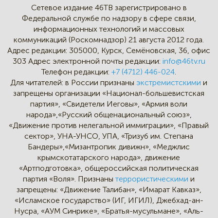
Сетевое издание 46ТВ зарегистрировано в
Федеральной службе по надзору в сфере связи,
информационных технологий и массовых
коммуникаций (Роскомнадзор) 21 августа 2012 года.
Адрес редакции:
305000, Курск, Семёновская, 36, офис
303
Адрес электронной почты редакции:
info@46tv.ru
Телефон редакции:
+7 (4712) 446-024
.
Для читателей: в России признаны
экстремистскими
и
запрещены организации «Национал-большевистская
партия», «Свидетели Иеговы», «Армия воли
народа»,«Русский общенациональный союз»,
«Движение против нелегальной иммиграции», «Правый
сектор», УНА-УНСО, УПА, «Тризуб им. Степана
Бандеры»,«Мизантропик дивижн», «Меджлис
крымскотатарского народа», движение
«Артподготовка», общероссийская политическая
партия «Воля». Признаны
террористическими
и
запрещены: «Движение Талибан», «Имарат Кавказ»,
«Исламское государство» (ИГ, ИГИЛ), Джебхад-ан-
Нусра, «АУМ Синрике», «Братья-мусульмане», «Аль-