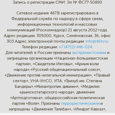
Запись о регистрации СМИ:
Эл № ФС77-50890
Сетевое издание 46ТВ зарегистрировано в
Федеральной службе по надзору в сфере связи,
информационных технологий и массовых
коммуникаций (Роскомнадзор) 21 августа 2012 года.
Адрес редакции:
305000, Курск, Семёновская, 36, офис
303
Адрес электронной почты редакции:
info@46tv.ru
Телефон редакции:
+7 (4712) 446-024
.
Для читателей: в России признаны
экстремистскими
и
запрещены организации «Национал-большевистская
партия», «Свидетели Иеговы», «Армия воли
народа»,«Русский общенациональный союз»,
«Движение против нелегальной иммиграции», «Правый
сектор», УНА-УНСО, УПА, «Тризуб им. Степана
Бандеры»,«Мизантропик дивижн», «Меджлис
крымскотатарского народа», движение
«Артподготовка», общероссийская политическая
партия «Воля». Признаны
террористическими
и
запрещены: «Движение Талибан», «Имарат Кавказ»,
«Исламское государство» (ИГ, ИГИЛ), Джебхад-ан-