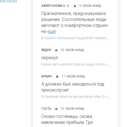
АЙТА
CACKL
E
ХАРИТОНОВА О. С.
9 ЧАСОВ НАЗАД
Прагматичное, предсказуемое
решение. Состоятельные люди
мечтают о комфортном отдыхе
на
ещё
В Курске «больница Гладковой» превратится в отель 4* к 2030 году » 46ТВ Курское Интернет Телевидение
ФЕДОР
10 ЧАСОВ НАЗАД
перекуп
Новое авто жителя Курска сразу после покупки попало под атаку ВСУ » 46ТВ Курское Интернет Телевидение
ИЛЬИЧ
11 ЧАСОВ НАЗАД
А должен был находиться под
присмотром!
В Курской области автомобиль сбил 2-летнего малыша » 46ТВ Курское Интернет Телевидение
ГОСТЬ
12 ЧАСОВ НАЗАД
Снова гостиницы, снова
извлечение прибыли. Где