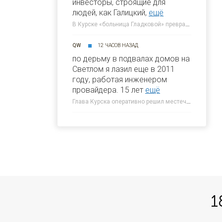
инвесторы, строящие для
людей, как Галицкий,
ещё
В Курске «больница Гладковой» превратится в отель 4* к 2030 году » 46ТВ Курское Интернет Телевидение
QW
12 ЧАСОВ НАЗАД
по дерьму в подвалах домов на
Светлом я лазил еще в 2011
году, работая инженером
провайдера. 15 лет
ещё
Глава Курска оперативно решил местечковую проблему » 46ТВ Курское Интернет Телевидение
1