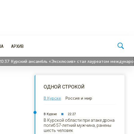
ША
АРХИВ
7
Курский ансамбль «Эксклюзив» стал лауреатом международног
ОДНОЙ СТРОКОЙ
В Курске
Россия и мир
В Курске
22:27
В Курской области при атаке дрона
погиб 57-летний мужчина, ранены
шесть человек