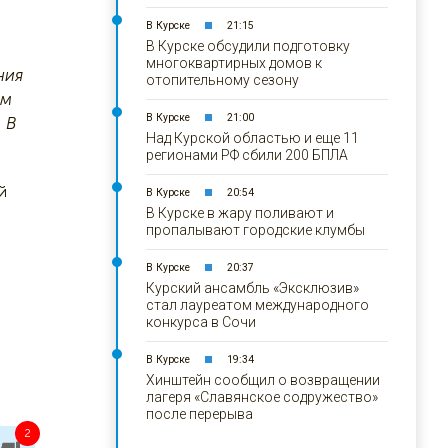
В Курске
21:15
В Курске обсудили подготовку
многоквартирных домов к
ния
отопительному сезону
ым
В Курске
21:00
 В
Над Курской областью и еще 11
регионами РФ сбили 200 БПЛА
й
В Курске
20:54
В Курске в жару поливают и
пропалывают городские клумбы
В Курске
20:37
Курский ансамбль «Эксклюзив»
стал лауреатом международного
конкурса в Сочи
В Курске
19:34
Хинштейн сообщил о возвращении
лагеря «Славянское содружество»
после перерыва
2