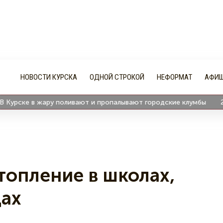
НОВОСТИ КУРСКА
ОДНОЙ СТРОКОЙ
НЕФОРМАТ
АФИ
рске в жару поливают и пропалывают городские клумбы
20:3
топление в школах,
цах