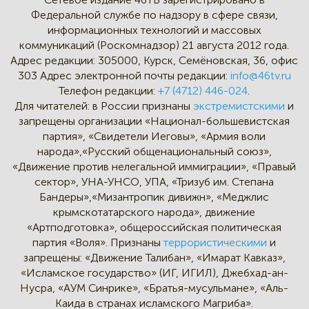
Федеральной службе по надзору в сфере связи,
информационных технологий и массовых
коммуникаций (Роскомнадзор) 21 августа 2012 года.
Адрес редакции:
305000, Курск, Семёновская, 36, офис
303
Адрес электронной почты редакции:
info@46tv.ru
Телефон редакции:
+7 (4712) 446-024
.
Для читателей: в России признаны
экстремистскими
и
запрещены организации «Национал-большевистская
партия», «Свидетели Иеговы», «Армия воли
народа»,«Русский общенациональный союз»,
«Движение против нелегальной иммиграции», «Правый
сектор», УНА-УНСО, УПА, «Тризуб им. Степана
Бандеры»,«Мизантропик дивижн», «Меджлис
крымскотатарского народа», движение
«Артподготовка», общероссийская политическая
партия «Воля». Признаны
террористическими
и
запрещены: «Движение Талибан», «Имарат Кавказ»,
«Исламское государство» (ИГ, ИГИЛ), Джебхад-ан-
Нусра, «АУМ Синрике», «Братья-мусульмане», «Аль-
Каида в странах исламского Магриба».