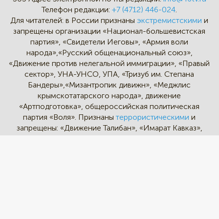
Телефон редакции:
+7 (4712) 446-024
.
Для читателей: в России признаны
экстремистскими
и
запрещены организации «Национал-большевистская
партия», «Свидетели Иеговы», «Армия воли
народа»,«Русский общенациональный союз»,
«Движение против нелегальной иммиграции», «Правый
сектор», УНА-УНСО, УПА, «Тризуб им. Степана
Бандеры»,«Мизантропик дивижн», «Меджлис
крымскотатарского народа», движение
«Артподготовка», общероссийская политическая
партия «Воля». Признаны
террористическими
и
запрещены: «Движение Талибан», «Имарат Кавказ»,
«Исламское государство» (ИГ, ИГИЛ), Джебхад-ан-
Нусра, «АУМ Синрике», «Братья-мусульмане», «Аль-
Каида в странах исламского Магриба».
* - Instagram и Facebook - социальные сети и
мессенджеры, принадлежат корпорации Meta,
деятельность которых признана экстремистской на
территории РФ и запрещена