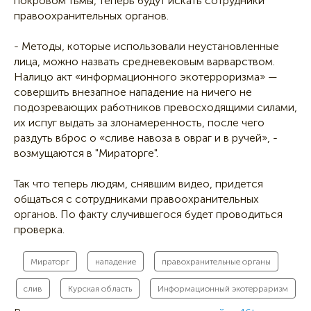
покровом тьмы, теперь будут искать сотрудники
правоохранительных органов.
- Методы, которые использовали неустановленные
лица, можно назвать средневековым варварством.
Налицо акт «информационного экотерроризма» —
совершить внезапное нападение на ничего не
подозревающих работников превосходящими силами,
их испуг выдать за злонамеренность, после чего
раздуть вброс о «сливе навоза в овраг и в ручей», -
возмущаются в "Мираторге".
Так что теперь людям, снявшим видео, придется
общаться с сотрудниками правоохранительных
органов. По факту случившегося будет проводиться
проверка.
Мираторг
нападение
правохранительные органы
слив
Курская область
Информационный экотерраризм