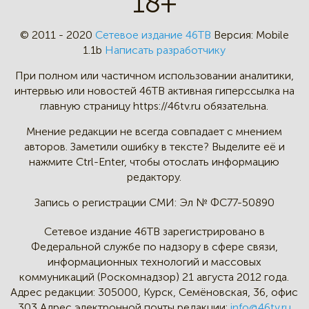
18+
© 2011 - 2020
Сетевое издание 46ТВ
Версия:
Mobile
1.1b
Написать разработчику
При полном или частичном
использовании аналитики,
интервью
или новостей 46TB активная
гиперссылка на
главную страницу
https://46tv.ru обязательна.
Мнение редакции не всегда
совпадает с мнением
авторов.
Заметили ошибку в тексте?
Выделите её и
нажмите Ctrl-Enter,
чтобы отослать информацию
редактору.
Запись о регистрации СМИ:
Эл № ФС77-50890
Сетевое издание 46ТВ зарегистрировано в
Федеральной службе по надзору в сфере связи,
информационных технологий и массовых
коммуникаций (Роскомнадзор) 21 августа 2012 года.
Адрес редакции:
305000, Курск, Семёновская, 36, офис
303
Адрес электронной почты редакции:
info@46tv.ru