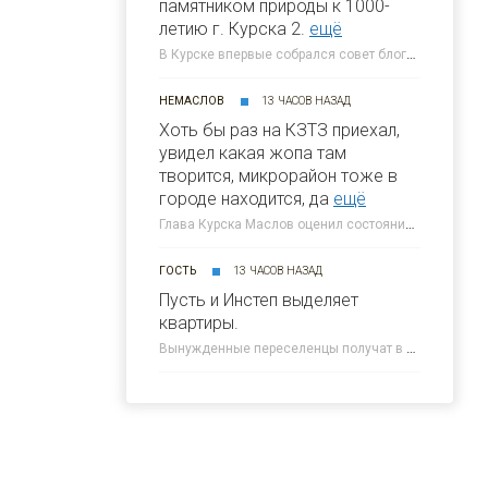
памятником природы к 1000-
летию г. Курска 2.
ещё
В Курске впервые собрался совет блогеров при главе города » 46ТВ Курское Интернет Телевидение
НЕМАСЛОВ
13 ЧАСОВ НАЗАД
Хоть бы раз на КЗТЗ приехал,
увидел какая жопа там
творится, микрорайон тоже в
городе находится, да
ещё
Глава Курска Маслов оценил состояние требующих благоустройства локаций » 46ТВ Курское Интернет Телевидение
ГОСТЬ
13 ЧАСОВ НАЗАД
Пусть и Инстеп выделяет
квартиры.
Вынужденные переселенцы получат в Курске около 300 квартир от КПД » 46ТВ Курское Интернет Телевидение