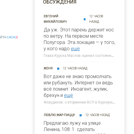
ОБСУЖДЕНИЯ
ЕВГЕНИЙ
12 ЧАСОВ
МИХАЙЛОВИЧ
НАЗАД
Да уж. Этот парень держит нос
по ветру. На первом месте
АЙТА
CACKL
E
Полугора. Этa локация — у того,
у кого надо
ещё
Глава Курска Маслов оценил состояние требующих благоустройства локаций » 46ТВ Курское Интернет Телевидение
ЖЕНЯ
12 ЧАСОВ НАЗАД
Вот даже не знаю промолчать
или рубануть. Интернет он ведь
всё помнит. Иноагент, жулик,
брехун и
ещё
Алаудинов: о вторжении ВСУ в Курскую область я узнал от гражданских людей » 46ТВ Курское Интернет Телевидение
ЛЮБЛЮ ЖАР-ПИЦЦУ
12 ЧАСОВ НАЗАД
Предлагаю лужу на улице
Ленина, 108: 1. сделать