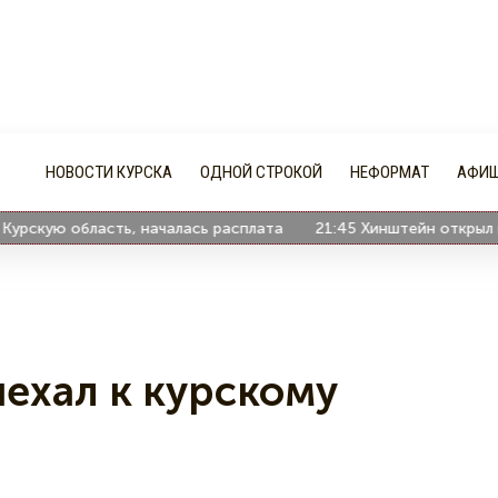
НОВОСТИ КУРСКА
ОДНОЙ СТРОКОЙ
НЕФОРМАТ
АФИ
кую область, началась расплата
21:45
Хинштейн открыл в Мед
ыехал к курскому