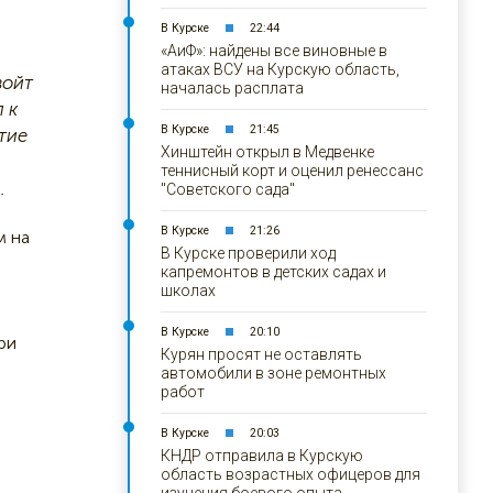
В Курске
22:44
«АиФ»: найдены все виновные в
атаках ВСУ на Курскую область,
войт
началась расплата
 к
В Курске
21:45
тие
Хинштейн открыл в Медвенке
теннисный корт и оценил ренессанс
.
"Советского сада"
В Курске
21:26
м на
В Курске проверили ход
капремонтов в детских садах и
школах
В Курске
20:10
ри
Курян просят не оставлять
автомобили в зоне ремонтных
работ
В Курске
20:03
КНДР отправила в Курскую
область возрастных офицеров для