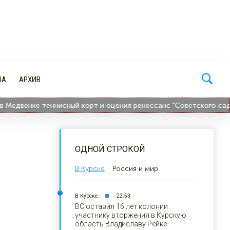
ША
АРХИВ
венке теннисный корт и оценил ренессанс "Советского сада"
ОДНОЙ СТРОКОЙ
В Курске
Россия и мир
В Курске
22:53
ВС оставил 16 лет колонии
участнику вторжения в Курскую
область Владиславу Рейке