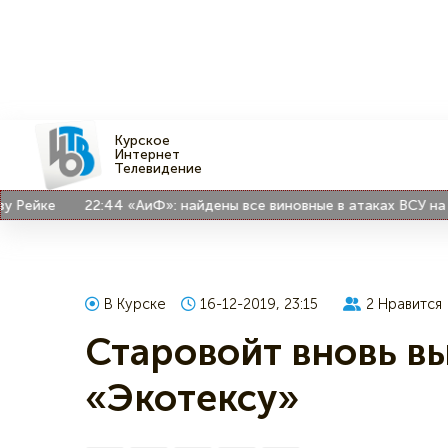
Курское
Интернет
Телевидение
йке
22:44
«АиФ»: найдены все виновные в атаках ВСУ на Курс
В Курске
16-12-2019, 23:15
2
Нравится
Старовойт вновь в
«Экотексу»