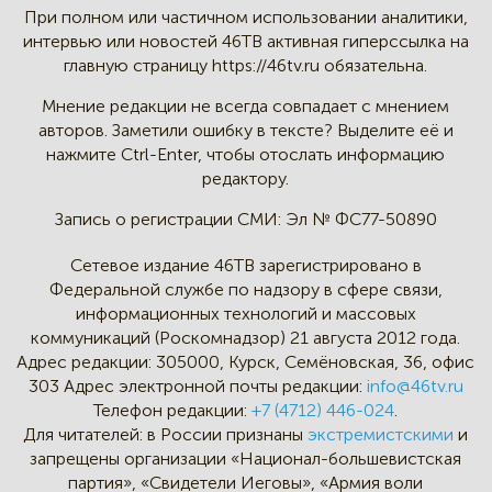
При полном или частичном
использовании аналитики,
интервью
или новостей 46TB активная
гиперссылка на
главную страницу
https://46tv.ru обязательна.
Мнение редакции не всегда
совпадает с мнением
авторов.
Заметили ошибку в тексте?
Выделите её и
нажмите Ctrl-Enter,
чтобы отослать информацию
редактору.
Запись о регистрации СМИ:
Эл № ФС77-50890
Сетевое издание 46ТВ зарегистрировано в
Федеральной службе по надзору в сфере связи,
информационных технологий и массовых
коммуникаций (Роскомнадзор) 21 августа 2012 года.
Адрес редакции:
305000, Курск, Семёновская, 36, офис
303
Адрес электронной почты редакции:
info@46tv.ru
Телефон редакции:
+7 (4712) 446-024
.
Для читателей: в России признаны
экстремистскими
и
запрещены организации «Национал-большевистская
партия», «Свидетели Иеговы», «Армия воли