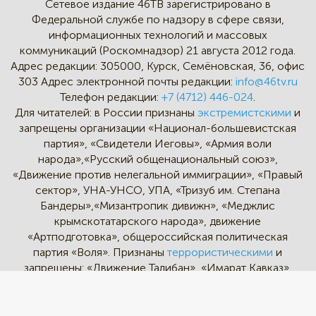
Сетевое издание 46ТВ зарегистрировано в
Федеральной службе по надзору в сфере связи,
информационных технологий и массовых
коммуникаций (Роскомнадзор) 21 августа 2012 года.
Адрес редакции:
305000, Курск, Семёновская, 36, офис
303
Адрес электронной почты редакции:
info@46tv.ru
Телефон редакции:
+7 (4712) 446-024
.
Для читателей: в России признаны
экстремистскими
и
запрещены организации «Национал-большевистская
партия», «Свидетели Иеговы», «Армия воли
народа»,«Русский общенациональный союз»,
«Движение против нелегальной иммиграции», «Правый
сектор», УНА-УНСО, УПА, «Тризуб им. Степана
Бандеры»,«Мизантропик дивижн», «Меджлис
крымскотатарского народа», движение
«Артподготовка», общероссийская политическая
партия «Воля». Признаны
террористическими
и
запрещены: «Движение Талибан», «Имарат Кавказ»,
«Исламское государство» (ИГ, ИГИЛ), Джебхад-ан-
Нусра, «АУМ Синрике», «Братья-мусульмане», «Аль-
Каида в странах исламского Магриба».