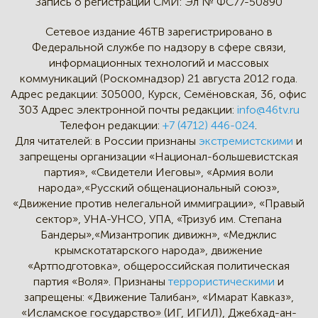
Запись о регистрации СМИ:
Эл № ФС77-50890
Сетевое издание 46ТВ зарегистрировано в
Федеральной службе по надзору в сфере связи,
информационных технологий и массовых
коммуникаций (Роскомнадзор) 21 августа 2012 года.
Адрес редакции:
305000, Курск, Семёновская, 36, офис
303
Адрес электронной почты редакции:
info@46tv.ru
Телефон редакции:
+7 (4712) 446-024
.
Для читателей: в России признаны
экстремистскими
и
запрещены организации «Национал-большевистская
партия», «Свидетели Иеговы», «Армия воли
народа»,«Русский общенациональный союз»,
«Движение против нелегальной иммиграции», «Правый
сектор», УНА-УНСО, УПА, «Тризуб им. Степана
Бандеры»,«Мизантропик дивижн», «Меджлис
крымскотатарского народа», движение
«Артподготовка», общероссийская политическая
партия «Воля». Признаны
террористическими
и
запрещены: «Движение Талибан», «Имарат Кавказ»,
«Исламское государство» (ИГ, ИГИЛ), Джебхад-ан-