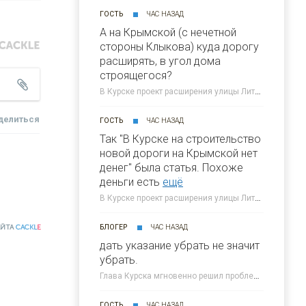
ГОСТЬ
ЧАС НАЗАД
А на Крымской (с нечетной
стороны Клыкова) куда дорогу
расширять, в угол дома
строящегося?
В Курске проект расширения улицы Литовской "положили в стол" » 46ТВ Курское Интернет Телевидение
делиться
ГОСТЬ
ЧАС НАЗАД
Так "В Курске на строительство
новой дороги на Крымской нет
денег" была статья. Похоже
деньги есть
ещё
В Курске проект расширения улицы Литовской "положили в стол" » 46ТВ Курское Интернет Телевидение
БЛОГЕР
ЧАС НАЗАД
АЙТА
CACKL
E
дать указание убрать не значит
убрать.
Глава Курска мгновенно решил проблему мусора на дороге » 46ТВ Курское Интернет Телевидение
ГОСТЬ
ЧАС НАЗАД