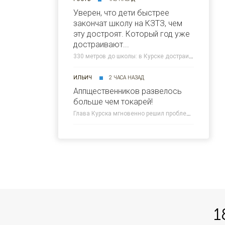
Уверен, что дети быстрее
закончат школу на КЗТЗ, чем
эту достроят. Который год уже
достраивают...
330 метров до школы: в Курске достраивают новую дорогу на Плевицкой » 46ТВ Курское Интернет Телевидение
ИЛЬИЧ
2 ЧАСА НАЗАД
Аппщественников развелось
больше чем токарей!
Глава Курска мгновенно решил проблему мусора на дороге » 46ТВ Курское Интернет Телевидение
1