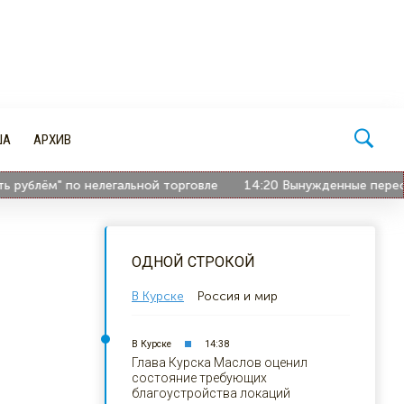
ША
АРХИВ
ублём" по нелегальной торговле
14:20
Вынужденные переселен
ОДНОЙ СТРОКОЙ
В Курске
Россия и мир
В Курске
14:38
Глава Курска Маслов оценил
состояние требующих
благоустройства локаций