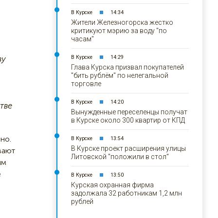
В Курске
14:34
Жители Железногорска жестко
критикуют мэрию за воду "по
часам"
ву
В Курске
14:29
Глава Курска призвал покупателей
"бить рублём" по нелегальной
торговле
В Курске
14:20
тве
Вынужденные переселенцы получат
в Курске около 300 квартир от КПД
но.
В Курске
13:54
В Курске проект расширения улицы
вают
Литовской "положили в стол"
ым
е
В Курске
13:50
Курская охранная фирма
задолжала 32 работникам 1,2 млн
рублей