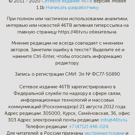
© 2011 - 2020
Сетевое издание 46ТВ
Версия:
Mobile
1.1b
Написать разработчику
При полном или частичном
использовании аналитики,
интервью
или новостей 46TB активная
гиперссылка на
главную страницу
https://46tv.ru обязательна.
Мнение редакции не всегда
совпадает с мнением
авторов.
Заметили ошибку в тексте?
Выделите её и
нажмите Ctrl-Enter,
чтобы отослать информацию
редактору.
Запись о регистрации СМИ:
Эл № ФС77-50890
Сетевое издание 46ТВ зарегистрировано в
Федеральной службе по надзору в сфере связи,
информационных технологий и массовых
коммуникаций (Роскомнадзор) 21 августа 2012 года.
Адрес редакции:
305000, Курск, Семёновская, 36, офис
303
Адрес электронной почты редакции:
info@46tv.ru
Телефон редакции:
+7 (4712) 446-024
.
Для читателей: в России признаны
экстремистскими
и